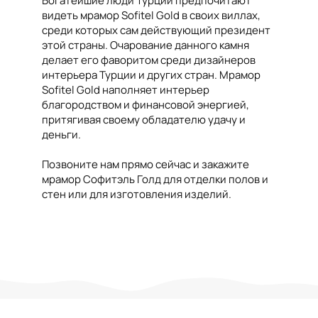
Богатейшие люди Турции предпочитают
видеть мрамор Sofitel Gold в своих виллах,
среди которых сам действующий президент
этой страны. Очарование данного камня
делает его фаворитом среди дизайнеров
интерьера Турции и других стран. Мрамор
Sofitel Gold наполняет интерьер
благородством и финансовой энергией,
притягивая своему обладателю удачу и
деньги.
Позвоните нам прямо сейчас и закажите
мрамор Софитэль Голд для отделки полов и
стен или для изготовления изделий.
Наполните свой интерьер аурой роскоши и
богатства. У нас Вы сможете приобрести
этот мрамор по выгодной цене с доставкой и
монтажом. Мы с радостью ответим на все
вопросы и подробно проконсультируем.