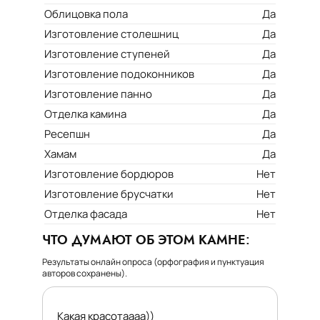
Облицовка пола
Да
Изготовление столешниц
Да
Изготовление ступеней
Да
Изготовление подоконников
Да
Изготовление панно
Да
Отделка камина
Да
Ресепшн
Да
Хамам
Да
Изготовление бордюров
Нет
Изготовление брусчатки
Нет
Отделка фасада
Нет
ЧТО ДУМАЮТ ОБ ЭТОМ КАМНЕ:
Результаты онлайн опроса (орфография и пунктуация
авторов сохранены).
Какая красотаааа))
Выбираю э