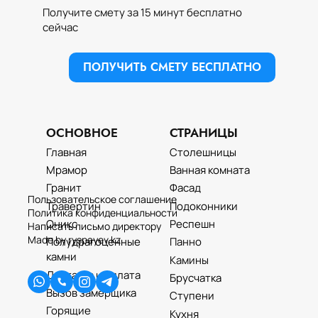
Выберите удобное для Вас время
Получите смету за 15 минут бесплатно
сейчас
ОТПРАВИТЬ ЗАЯВКУ
ПОЛУЧИТЬ СМЕТУ БЕСПЛАТНО
Теги: мрамор, мрамор цена, купить мрамор, мрамор
софитель голд, софитэль голд, мрамор sofitel gold,
турецкий мрамор, мрамор из турции, бежевый мрамор,
мрамор цвет бежевый, мрамор софитэль голд, sofitel gold,
ОСНОВНОЕ
СТРАНИЦЫ
мрамор бежевый купить, мрамор каталог
Главная
Столешницы
Мрамор
Ванная комната
Гранит
Фасад
Пользовательское соглашение
Травертин
Подоконники
Политика конфиденциальности
Оникс
Респешн
Написать письмо директору
Made by ryspayev.kz
Полудрагоценные
Панно
камни
Камины
Доставка и оплата
Брусчатка
Вызов замерщика
Ступени
Горящие
Кухня