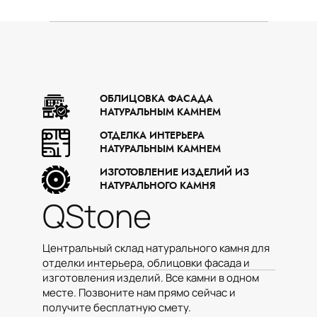
ПОЛУЧИТЕ
КОНСУЛЬТАЦИЮ ПО
ЭТОМУ КАМНЮ
Перезвоним в удобное для Вас
время
ОБЛИЦОВКА ФАСАДА
НАТУРАЛЬНЫМ КАМНЕМ
Имя:
ОТДЕЛКА ИНТЕРЬЕРА
НАТУРАЛЬНЫМ КАМНЕМ
ИЗГОТОВЛЕНИЕ ИЗДЕЛИЙ ИЗ
Введите Имя и Фамилию
НАТУРАЛЬНОГО КАМНЯ
QStone
Телефон:
Центральный склад натурального камня для
отделки интерьера, облицовки фасада и
Во сколько нам позвонить?
изготовления изделий. Все камни в одном
месте. Позвоните нам прямо сейчас и
получите бесплатную смету.