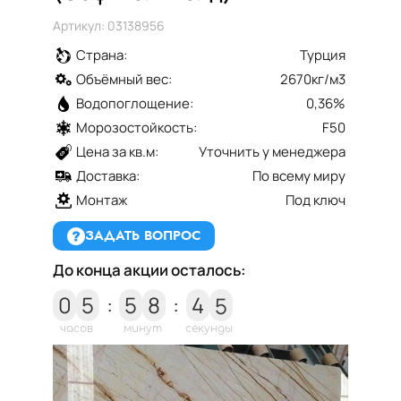
Артикул: 03138956
Страна:
Турция
Объёмный вес:
2670кг/м3
Водопоглощение:
0,36%
Морозостойкость:
F50
Цена за кв.м:
Уточнить у менеджера
Доставка:
По всему миру
Монтаж
Под ключ
ЗАДАТЬ ВОПРОС
До конца акции осталось:
4
0
5
:
5
8
:
4
5
часов
минут
секунды