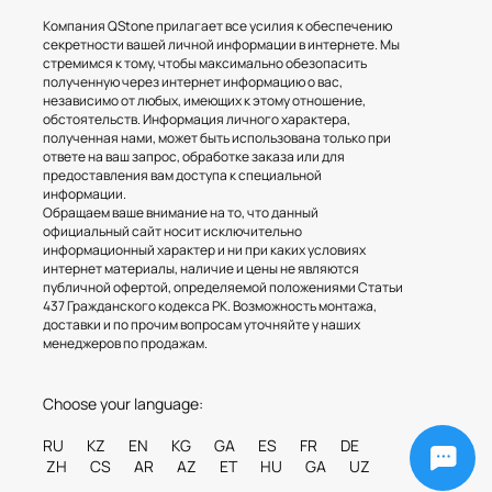
Компания QStone прилагает все усилия к обеспечению
секретности вашей личной информации в интернете. Мы
стремимся к тому, чтобы максимально обезопасить
полученную через интернет информацию о вас,
независимо от любых, имеющих к этому отношение,
обстоятельств. Информация личного характера,
полученная нами, может быть использована только при
ответе на ваш запрос, обработке заказа или для
предоставления вам доступа к специальной
информации.
Обращаем ваше внимание на то, что данный
официальный сайт носит исключительно
информационный характер и ни при каких условиях
интернет материалы, наличие и цены не являются
публичной офертой, определяемой положениями Статьи
437 Гражданского кодекса РК. Возможность монтажа,
доставки и по прочим вопросам уточняйте у наших
менеджеров по продажам.
Мрамор. Гранит. Травертин. Оникс
Choose your language:
RU KZ EN KG GA ES FR DE
ZH CS AR AZ ET HU GA UZ