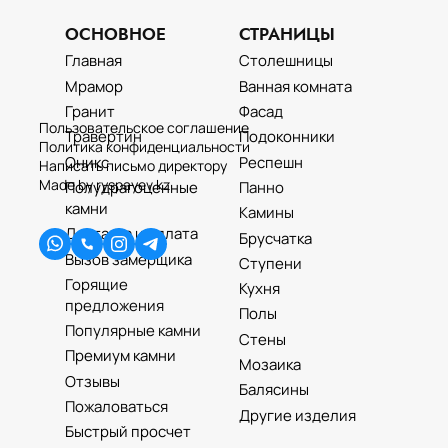
ОСНОВНОЕ
СТРАНИЦЫ
Главная
Столешницы
Мрамор
Ванная комната
Гранит
Фасад
Пользовательское соглашение
Травертин
Подоконники
Политика конфиденциальности
Оникс
Респешн
Написать письмо директору
Made by ryspayev.kz
Полудрагоценные
Панно
камни
Камины
Доставка и оплата
Брусчатка
Вызов замерщика
Ступени
Горящие
Кухня
предложения
Полы
Популярные камни
Стены
Премиум камни
Мозаика
Отзывы
Балясины
Пожаловаться
Другие изделия
Быстрый просчет