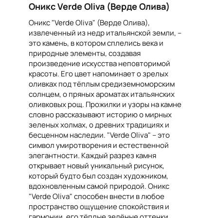
Оникс Verde Oliva (Верде Олива)
Оникс "Verde Oliva" (Верде Олива),
извлеченный из недр итальянской земли, –
это камень, в котором сплелись века и
природные элементы, создавая
произведение искусства неповторимой
красоты. Его цвет напоминает о зрелых
оливках под тёплым средиземноморским
солнцем, о пряных ароматах итальянских
оливковых рощ. Прожилки и узоры на камне
словно рассказывают историю о мирных
зеленых холмах, о древних традициях и
бесценном наследии. "Verde Oliva" – это
символ умиротворения и естественной
элегантности. Каждый разрез камня
открывает новый уникальный рисунок,
который будто был создан художником,
вдохновленным самой природой. Оникс
"Verde Oliva" способен внести в любое
пространство ощущение спокойствия и
гармонии, его тёплые зелёные оттенки