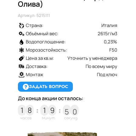
Олива)
Артикул: 5215111
Страна:
Италия
Объёмный вес:
2615г/м3
Водопоглощение:
0,23%
Морозостойкость:
F50
Цена за кв.м:
Уточнить у менеджера
Доставка:
По всему миру
Монтаж
Под ключ
ЗАДАТЬ ВОПРОС
До конца акции осталось:
4
9
1
8
:
1
9
:
5
0
часов
минут
секунд