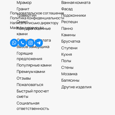
Мрамор
Ванная комната
Гранит
Фасад
Пользовательское соглашение
Травертин
Подоконники
Политика конфиденциальности
Оникс
Респешн
Написать письмо директору
Made by ryspayev.kz
Полудрагоценные
Панно
камни
Камины
Доставка и оплата
Брусчатка
Вызов замерщика
Ступени
Горящие
Кухня
предложения
Полы
Популярные камни
Стены
Премиум камни
Мозаика
Отзывы
Балясины
Пожаловаться
Другие изделия
Быстрый просчет
сметы
Социальная
ответственность