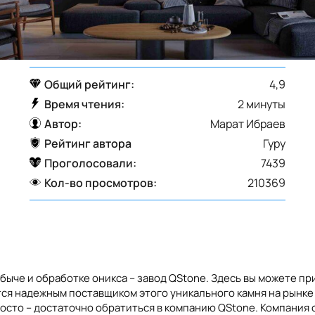
Общий рейтинг:
4,9
Время чтения:
2 минуты
Автор:
Марат Ибраев
Рейтинг автора
Гуру
Проголосовали:
7439
Кол-во просмотров:
210369
обыче и обработке оникса – завод QStone. Здесь вы можете 
ется надежным поставщиком этого уникального камня на рынке
росто – достаточно обратиться в компанию QStone. Компания