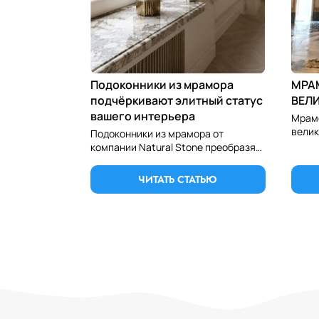
Подоконники из мрамора
МРА
подчёркивают элитный статус
ВЕЛ
вашего интерьера
Мрамо
велик
Подоконники из мрамора от
Иссле
компании Natural Stone преобразят
мрамо
ваш дом. Закажите эксклюзивные
уника
каменные изделия в Алматы для
ЧИТАТЬ СТАТЬЮ
вечной красоты ваших окон.
Теги: мрамор, мрамор цена, купить мрамор, мрамор алматы, мрамор плитка, мрамор гранит, мраморная плитка, мрамор астана, мрамор шымкент, мра
шымкент, гранитные ступени, ступени из гранита, подоконники из гранита, гранитные подоконники, ступени из мрамора, подоконники из мрамора, 