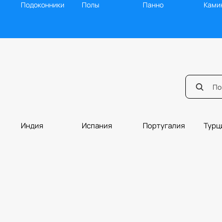
Подоконники
Полы
Панно
Ками
Индия
Испания
Португалия
Турц
Мозаика
Ванная
Балясины
Борд