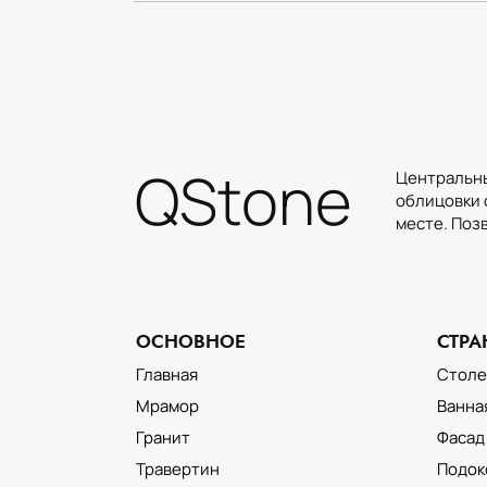
QStone
Центральны
облицовки 
месте. Поз
ОСНОВНОЕ
СТР
ОБЛИЦОВКА ФАСАДА
НАТУРАЛЬНЫМ КАМНЕМ
Главная
Стол
Мрамор
Ванна
Гранит
Фасад
Травертин
Подок