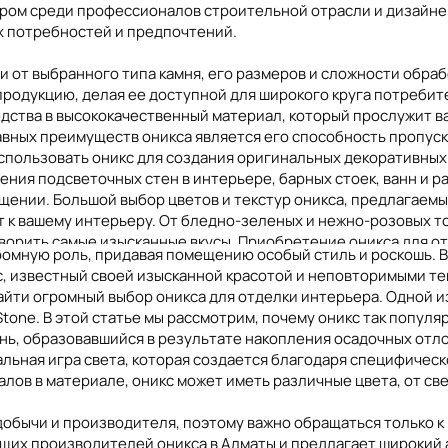
ором среди профессионалов строительной отрасли и дизайне
ших потребностей и предпочтений.
и от выбранного типа камня, его размеров и сложности обраб
родукцию, делая ее доступной для широкого круга потребите
Вьетнам
Тунис
Кыргызстан
Фран
дства в высококачественный материал, который прослужит ва
вных преимуществ оникса является его способность пропуск
 использовать оникс для создания оригинальных декоративных
ния подсветочных стен в интерьере, барных стоек, ванн и ра
ении. Большой выбор цветов и текстур оникса, предлагаемы
 к вашему интерьеру. От бледно-зеленых и нежно-розовых то
ворить самые изысканные вкусы. Приобретение оникса для от
ромную роль, придавая помещению особый стиль и роскошь. В
щения, но и в его функциональность и уникальность. Оникс 
, известный своей изысканной красотой и неповторимыми тек
н устойчив к воздействию влаги, температурных перепадов и 
найти огромный выбор оникса для отделки интерьера. Одной 
ах, на полу и на стенах.
one. В этой статье мы рассмотрим, почему оникс так популяр
ень, образовавшийся в результате накопления осадочных отл
 по обработке оникса, включая его правку, полировку, распи
ьная игра света, которая создается благодаря специфическо
нтируют качественную и профессиональную работу, чтобы п
алов в материале, оникс может иметь различные цвета, от св
о добычи и производителя, поэтому важно обращаться только 
икального и изысканного интерьера. Роскошный внешний вид,
ущих производителей оникса в Алматы и предлагает широкий