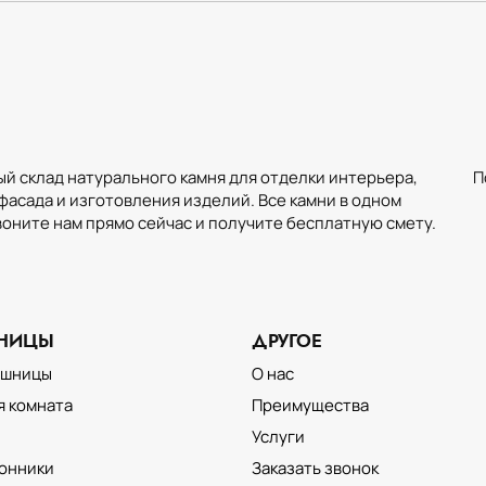
й склад натурального камня для отделки интерьера,
П
фасада и изготовления изделий. Все камни в одном
воните нам прямо сейчас и получите бесплатную смету.
АНИЦЫ
ДРУГОЕ
ОТДЕЛКА ИНТЕРЬЕРА
НАТУРАЛЬНЫМ КАМНЕМ
ешницы
О нас
я комната
Преимущества
Услуги
онники
Заказать звонок