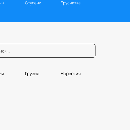
ны
Ступени
Брусчатка
ия
Грузия
Норвегия
юры
Порталы
Плитка