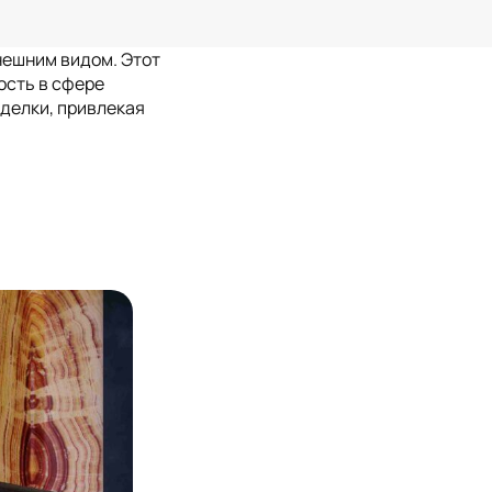
нешним видом. Этот
ость в сфере
делки, привлекая
Травертин
ет
Ливан
Узбекистан
ёт
Блог