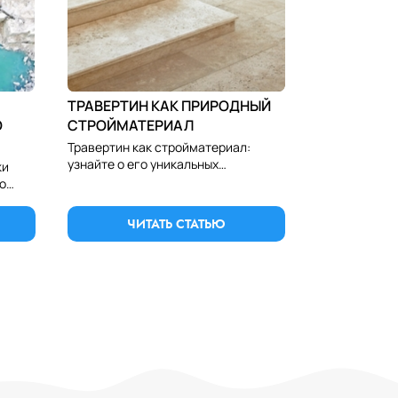
ТРАВЕРТИН КАК ПРИРОДНЫЙ
О
СТРОЙМАТЕРИАЛ
Травертин как стройматериал:
узнайте о его уникальных
ки
свойствах, применении в
о
строительстве и ландшафтном
к
дизайне, а также о преимуществах и
ЧИТАТЬ СТАТЬЮ
красоте.
елия.
итка, плитка из гранита, гранитная столешница, столешница из гранита, гранит алматы, гранит астана, гранит
цовочный камень, камень для облицовки, камень для отделки