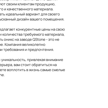
агаемый заводом QStone, позволяет
уют своим клиентам продукцию,
создать неповторимую атмосферу в
го и качественного материала.
ать идеальный вариант для своего
зысканный дизайн вашего помещения.
редлагает конкурентные цены на свою
 и количества требуемого материала,
 оникс на заводе QStone - это не
ре. Компания великолепно
ши требования и предпочтения.
 уникальность, привлекая внимание
ерьера, вам стоит обратиться на
жете воплотить в жизнь самые смелые
ne.