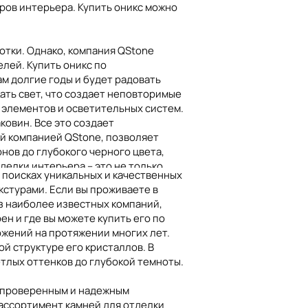
ров интерьера. Купить оникс можно
отки. Однако, компания QStone
лей. Купить оникс по
ция
Казахстан
Канада
м долгие годы и будет радовать
ать свет, что создает неповторимые
 элементов и осветительных систем.
ковин. Все это создает
й компанией QStone, позволяет
нов до глубокого черного цвета,
делки интерьера – это не только
 поисках уникальных и качественных
является долговечным материалом,
стурами. Если вы проживаете в
механических нагрузок, что делает
из наиболее известных компаний,
ен и где вы можете купить его по
ожений на протяжении многих лет.
л и создание декоративных
й структуре его кристаллов. В
олностью удовлетворить запросы
етлых оттенков до глубокой темноты.
к проверенным и надежным
 яркие игры цветов и прочность
 ассортимент камней для отделки