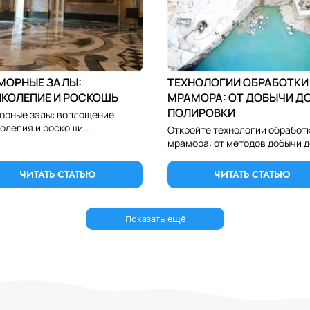
МОРНЫЕ ЗАЛЫ:
ТЕХНОЛОГИИ ОБРАБОТКИ
ИКОЛЕПИЕ И РОСКОШЬ
МРАМОРА: ОТ ДОБЫЧИ Д
ПОЛИРОВКИ
рные залы: воплощение
олепия и роскоши.
Откройте технологии обработ
дуйте элегантность и блеск
мрамора: от методов добычи д
ра, придающего интерьерам
техник полировки. Узнайте, ка
льную изысканность и статус.
мрамор преобразуется в
ЧИТАТЬ СТАТЬЮ
ЧИТАТЬ СТАТЬЮ
изысканные поверхности и изд
Показать ещё
мор в казахстане, купить мрамор цена, мраморные ступени, мраморные подоконники, столешница из мрамора, мраморная столешница, гранит, гранит цена, купить гранит, гранитная пл
купить оникс, оникс цена, оникс в алматы, оникс, полудрагоценные камни, натуральный камень, купить натуральный камень, натуральный камень для отделки, отделочный камень, обли