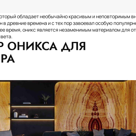
который обладает необычайно красивым и неповторимым в
 в древние времена и с тех пор завоевал особую популярн
щее время, оникс является незаменимым материалом для от
ании
Услуги
Мрамор
Гранит
Оникс
Россия
США
Куба
Егип
света.
Р ОНИКСА ДЛЯ
ЕРА
рное
Премиум
Карьера
Замерщик
Просч