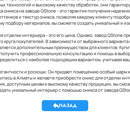
их дизайнеров и строителей. Огромный выбор оникса, предл
х технологий и высокому качеству обработки, они гарантир
ля своих интерьерных проектов. Не упускайте возможность 
 оникса на заводе QStone - это гарантия получения надежно
 гостей своим изысканным вкусом и стилем.
ттенков и текстур оникса, позволяя каждому клиенту подобр
ому подбору материалов, вы сможете создать уникальный и и
я отделки интерьера - это его цена. Однако, завод QStone п
о круга покупателей. В зависимости от выбранного варианта
вляется дополнительным преимуществом для клиентов. Купить
и получить профессиональную консультацию и помощь в выбо
пределиться с наиболее подходящим вариантом, учитывая ва
егантности и роскоши. Он придает помещению особый шарм и
дитесь в Алматы и желаете приобрести оникс для отделки инт
ня, доступным ценам и высокому качеству продукции, вы смо
здать уникальный интерьер с помощью оникса от завода QSto
НАЗАД