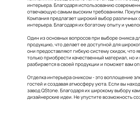
делают его предпочтительным выбором для мног
интерьера. Благодаря использованию современны
каждому клиенту подобрать идеальный вариант д
отвечающую самым высоким требованиям. Покупка
вашем помещении – купите оникс и удивите своих
Компания предлагает широкий выбор различных о
интерьера. Благодаря их богатому опыту и умел
Один из основных вопросов при выборе оникса дл
продукцию, что делает ее доступной для широког
они предоставляют гибкую систему скидок, что я
только приобрести качественный материал, но 
разбирается в своей продукции и поможет вам о
Отделка интерьера ониксом - это воплощение эл
гостей и создавая атмосферу уюта. Если вы нахо
завод QStone. Благодаря их широкому выбору кам
дизайнерские идеи. Не упустите возможность со