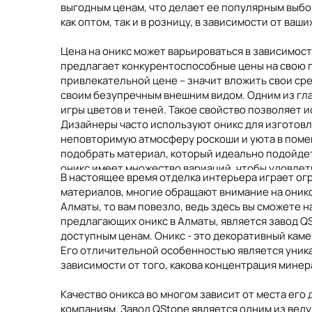
выгодным ценам, что делает ее популярным выб
как оптом, так и в розницу, в зависимости от ва
Цена на оникс может варьироваться в зависимост
предлагает конкурентоспособные цены на свою п
Марокко
Камбоджа
Пакистан
привлекательной цене – значит вложить свои сре
своим безупречным внешним видом. Одним из гла
игры цветов и теней. Такое свойство позволяет
Дизайнеры часто используют оникс для изготовле
неповторимую атмосферу роскоши и уюта в помещ
подобрать материал, который идеально подойдет
оникс имеет множество вариаций, чтобы удовлет
В настоящее время отделка интерьера играет ог
инвестиция в привлекательный внешний вид поме
материалов, многие обращают внимание на оникс
который сочетает в себе красоту и прочность. О
Алматы, то вам повезло, ведь здесь вы сможете 
его идеальным для использования в ванных комнат
предлагающих оникс в Алматы, является завод QSt
доступным ценам. Оникс - это декоративный кам
Компания QStone предлагает полный спектр услуг
Его отличительной особенностью является уникал
элементов. Опытные специалисты компании гара
зависимости от того, какова концентрация минер
клиентов.
Качество оникса во многом зависит от места ег
Оникс – это идеальный материал для создания ун
компаниям. Завод QStone является одним из вед