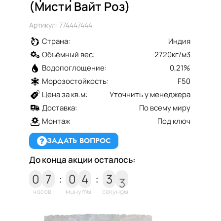
(Мисти Вайт Роз)
Артикул: 774447444
Страна:
Индия
Объёмный вес:
2720кг/м3
Водопоглощение:
0,21%
Морозостойкость:
F50
Цена за кв.м:
Уточнить у менеджера
Доставка:
По всему миру
Монтаж
Под ключ
ЗАДАТЬ ВОПРОС
До конца акции осталось:
2
0
7
:
0
4
:
3
3
часов
минуты
секунды