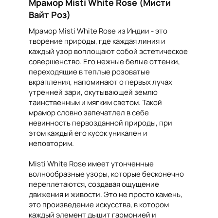
Мрамор Misti White Rose (Мисти
Вайт Роз)
Мрамор Misti White Rose из Индии - это
творение природы, где каждая линия и
каждый узор воплощают собой эстетическое
совершенство. Его нежные белые оттенки,
переходящие в теплые розоватые
вкрапления, напоминают о первых лучах
утренней зари, окутывающей землю
таинственным и мягким светом. Такой
мрамор словно запечатлел в себе
невинность первозданной природы, при
этом каждый его кусок уникален и
неповторим.
Misti White Rose имеет утонченные
волнообразные узоры, которые бесконечно
переплетаются, создавая ощущение
движения и живости. Это не просто камень,
это произведение искусства, в котором
каждый элемент дышит гармонией и