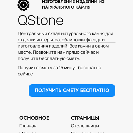
ИЗГОТОВЛЕНИЕ ИЗДЕЛИЙ ИЗ
спокойной элегантности и бесконечной
НАТУРАЛЬНОГО КАМНЯ
красоты.
QStone
ПОЛУЧИТЕ
Центральный склад натурального камня для
отделки интерьера, облицовки фасада и
КОНСУЛЬТАЦИЮ ПО
изготовления изделий. Все камни в одном
ЭТОМУ КАМНЮ
месте. Позвоните нам прямо сейчас и
получите бесплатную смету.
Перезвоним в удобное для Вас
Получите смету за 15 минут бесплатно
время
сейчас
Имя:
ПОЛУЧИТЬ СМЕТУ БЕСПЛАТНО
Введите Имя и Фамилию
Телефон:
ОСНОВНОЕ
СТРАНИЦЫ
Главная
Столешницы