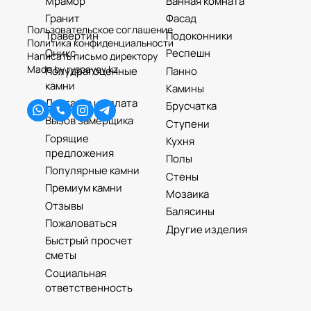
Мрамор
Ванная комната
Гранит
Фасад
Во сколько нам позвонить?
Пользовательское соглашение
Травертин
Подоконники
Политика конфиденциальности
Оникс
Респешн
Написать письмо директору
Made by ryspayev.kz
Полудрагоценные
Панно
Выберите удобное для Вас время
камни
Камины
ОТПРАВИТЬ ЗАЯВКУ
Доставка и оплата
Брусчатка
Вызов замерщика
Ступени
Горящие
Кухня
предложения
Полы
Популярные камни
Стены
Премиум камни
Мозаика
Отзывы
Балясины
Пожаловаться
Другие изделия
Быстрый просчет
сметы
Социальная
ответственность