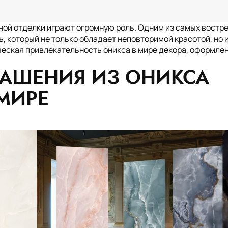
ой отделки играют огромную роль. Одним из самых востр
, который не только обладает неповторимой красотой, но 
еская привлекательность оникса в мире декора, оформлен
ании
Услуги
Мрамор
Гранит
Оникс
Россия
США
Куба
Егип
АШЕНИЯ ИЗ ОНИКСА
МИРЕ
рное
Премиум
Карьера
Замерщик
Просч