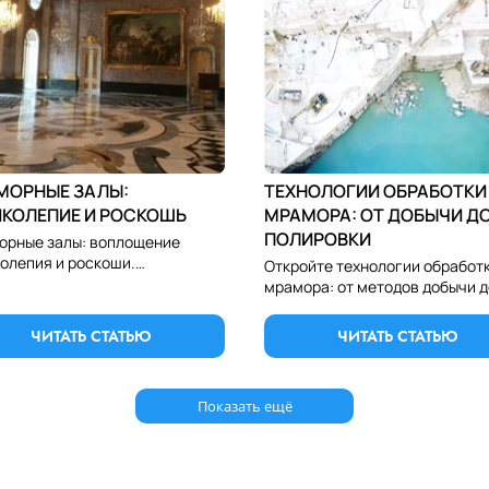
МОРНЫЕ ЗАЛЫ:
ТЕХНОЛОГИИ ОБРАБОТКИ
ИКОЛЕПИЕ И РОСКОШЬ
МРАМОРА: ОТ ДОБЫЧИ Д
ПОЛИРОВКИ
рные залы: воплощение
олепия и роскоши.
Откройте технологии обработ
дуйте элегантность и блеск
мрамора: от методов добычи д
ра, придающего интерьерам
техник полировки. Узнайте, ка
льную изысканность и статус.
мрамор преобразуется в
ЧИТАТЬ СТАТЬЮ
ЧИТАТЬ СТАТЬЮ
изысканные поверхности и изд
Показать ещё
мор в казахстане, купить мрамор цена, мраморные ступени, мраморные подоконники, столешница из мрамора, мраморная столешница, гранит, гранит цена, купить гранит, гранитная пл
купить оникс, оникс цена, оникс в алматы, оникс, полудрагоценные камни, натуральный камень, купить натуральный камень, натуральный камень для отделки, отделочный камень, обли