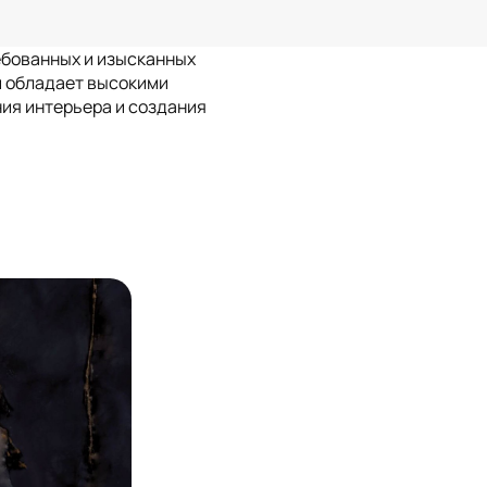
ебованных и изысканных
и обладает высокими
ия интерьера и создания
Травертин
ет
Ливан
Узбекистан
ёт
Блог