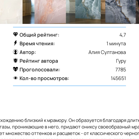
Общий рейтинг:
4,7
Время чтения:
1 минута
Автор:
Алия Султанова
Рейтинг автора
Гуру
Проголосовали:
7785
Кол-во просмотров:
145651
исхождению близкий к мрамору. Он образуется благодаря дл
газы, проникающие в него, придают ониксу своеобразный мра
 множество оттенков и расцветок - от классического черног