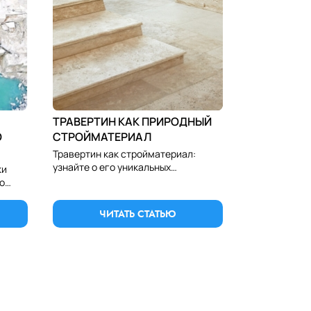
ТРАВЕРТИН КАК ПРИРОДНЫЙ
О
СТРОЙМАТЕРИАЛ
Травертин как стройматериал:
узнайте о его уникальных
ки
свойствах, применении в
о
строительстве и ландшафтном
к
дизайне, а также о преимуществах и
ЧИТАТЬ СТАТЬЮ
красоте.
елия.
итка, плитка из гранита, гранитная столешница, столешница из гранита, гранит алматы, гранит астана, гранит
цовочный камень, камень для облицовки, камень для отделки