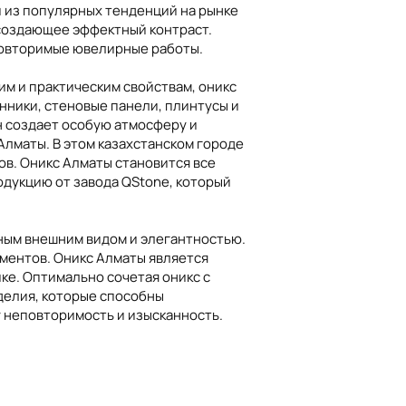
й из популярных тенденций на рынке
 создающее эффектный контраст.
повторимые ювелирные работы.
им и практическим свойствам, оникс
нники, стеновые панели, плинтусы и
н создает особую атмосферу и
Алматы. В этом казахстанском городе
в. Оникс Алматы становится все
одукцию от завода QStone, который
нным внешним видом и элегантностью.
ментов. Оникс Алматы является
ке. Оптимально сочетая оникс с
делия, которые способны
у неповторимость и изысканность.