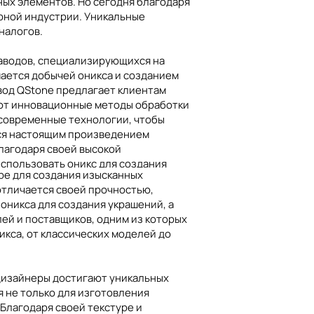
ных элементов. Но сегодня благодаря
рной индустрии. Уникальные
налогов.
заводов, специализирующихся на
мается добычей оникса и созданием
ция
Казахстан
Канада
вод QStone предлагает клиентам
яют инновационные методы обработки
 современные технологии, чтобы
тся настоящим произведением
Благодаря своей высокой
спользовать оникс для создания
ре для создания изысканных
и и узоры оникса делают любое
отличается своей прочностью,
о компаний и дизайнеров используют
никса для создания украшений, а
ере придает помещению особую
ей и поставщиков, одним из которых
настоящими произведениями
икса, от классических моделей до
именение как в ювелирном искусстве,
 дизайнеры достигают уникальных
 наличию оникса в Алматы, стало еще
 не только для изготовления
 владельца. Использование оникса в
 Благодаря своей текстуре и
эксклюзивный интерьер – оникс