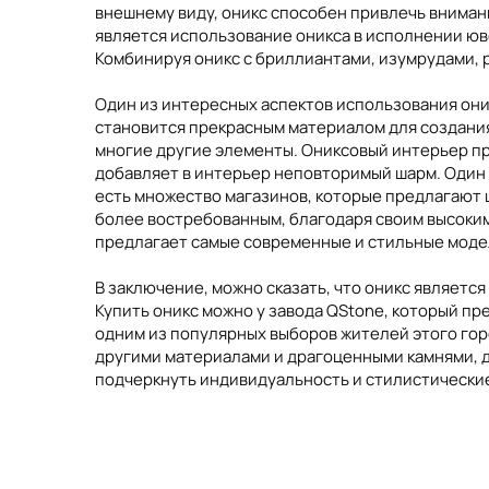
внешнему виду, оникс способен привлечь вниман
всегда будет сиять неповторимой красотой и ве
является использование оникса в исполнении ю
Комбинируя оникс с бриллиантами, изумрудами,
Один из интересных аспектов использования оник
становится прекрасным материалом для создания
многие другие элементы. Ониксовый интерьер п
добавляет в интерьер неповторимый шарм. Один и
есть множество магазинов, которые предлагают 
более востребованным, благодаря своим высоким
предлагает самые современные и стильные моде
В заключение, можно сказать, что оникс являет
Купить оникс можно у завода QStone, который п
одним из популярных выборов жителей этого горо
другими материалами и драгоценными камнями, 
подчеркнуть индивидуальность и стилистические