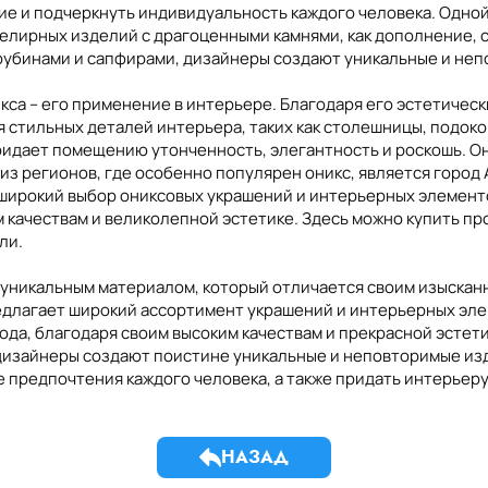
ие и подчеркнуть индивидуальность каждого человека. Одно
ликолепием своего великолепия.
велирных изделий с драгоценными камнями, как дополнение,
 рубинами и сапфирами, дизайнеры создают уникальные и не
са – его применение в интерьере. Благодаря его эстетическ
 стильных деталей интерьера, таких как столешницы, подоко
ридает помещению утонченность, элегантность и роскошь. О
з регионов, где особенно популярен оникс, является город 
широкий выбор ониксовых украшений и интерьерных элементо
 качествам и великолепной эстетике. Здесь можно купить пр
ли.
ся уникальным материалом, который отличается своим изыска
редлагает широкий ассортимент украшений и интерьерных эле
да, благодаря своим высоким качествам и прекрасной эстети
дизайнеры создают поистине уникальные и неповторимые из
 предпочтения каждого человека, а также придать интерьер
НАЗАД