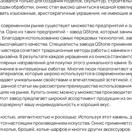
зовался только для создания поделок, скульптур, строитель
дам обработки, оникс стал высоко цениться в модной ювели
вать изысканные, аристократичные украшения, не имеющие а
на современном рынке существует множество предприятий и 
а. Одно из таких предприятий – завод QStone, который зани
Вьетнам
Тунис
Кыргызстан
Фран
т. Благодаря использованию самых передовых технологий, за
 высочайшего качества. Специалисты завода QStone примен
ие мастера сочетают традиционные методы работы с камнем и
дизайна. В результате каждое украшение из оникса станови
пулярных направлений для покупки этого уникального камня. 
енение в интерьерных работах. Многие люди предпочитают и
 материалов, которые широко используются в современном ми
шницы, подоконники, полы, мозаики и т.д. Уникальные оттенк
ладает уникальными свойствами и впечатляющей эстетикой, 
ер – это новое понятие в мире дизайна. Большое количеств
данной статье мы рассмотрим преимущества использования о
торимые и роскошные интерьеры. Подсветка оникса в интерь
циях на рынке. Купить оникс можно у множества производител
светом ониксовые стены или каминные порталы становятся 
 Этот завод предлагает широкий ассортимент продукции из он
же самых требовательных посетителей.
одчеркнут вашу индивидуальность и хороший вкус.
ым характером и особыми свойствами, который нашел свое пр
остью, элегантностью и роскошью. Используя этот камень,
сегодня не сложно, а благодаря предприятию заводу QStone и
ются настоящим произведением искусства. Оникс применяется
стоящим шедевром, отражающим утонченность и стиль своего
я колье, брошей, колье-шарфов и многих других аксессуаров.
шным. Что бы ни было выбрано – уникальное украшение или 