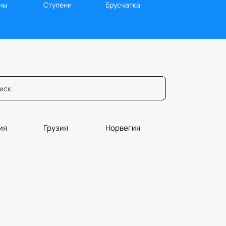
ны
Ступени
Брусчатка
ия
Грузия
Норвегия
юры
Порталы
Плитка