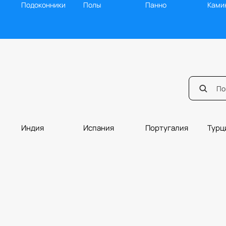
Подоконники
Полы
Панно
Ками
Индия
Испания
Португалия
Турц
Мозаика
Ванная
Балясины
Борд