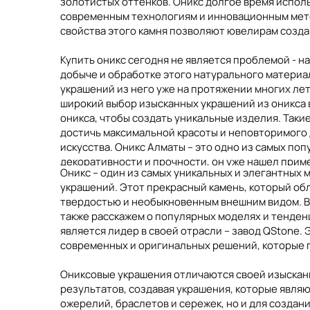
золотистых оттенков. Оникс долгое время исполь
современным технологиям и инновационным мето
свойства этого камня позволяют ювелирам созда
Купить оникс сегодня не является проблемой - 
добыче и обработке этого натурального материал
Марокко
Камбоджа
Пакистан
украшений из него уже на протяжении многих ле
широкий выбор изысканных украшений из оникса
оникса, чтобы создать уникальные изделия. Так
достичь максимальной красоты и неповторимого 
искусства. Оникс Алматы – это одно из самых по
декоративности и прочности, он уже нашел прим
Оникс – один из самых уникальных и элегантных
различных элементов интерьера, таких как столе
украшений. Этот прекрасный камень, который об
помещение элегантным и стильным. Оникс интерь
твердостью и необыкновенным внешним видом. В 
оникс в своих проектах, чтобы создавать непов
также расскажем о популярных моделях и тенден
атмосферу и уникальный шарм. Окрашенные под 
является лидер в своей отрасли – завод QStone.
искусства, призванными удивить и восхитить да
современных и оригинальных решений, которые п
Оникс – это камень, обладающий своим уникальн
Ониксовые украшения отличаются своей изысканн
так и в декоративном оформлении. Купить оникс 
результатов, создавая украшения, которые явля
проще. Каждое украшение из оникса является на
ожерелий, браслетов и сережек, но и для создани
интерьере делает помещение элегантным и роско