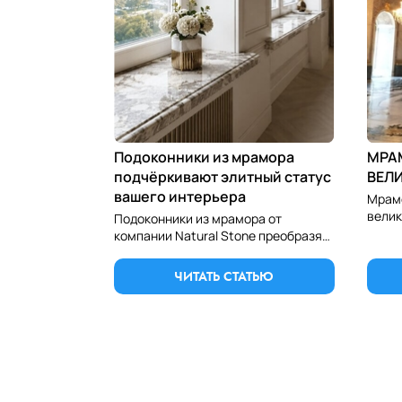
Подоконники из мрамора
МРА
подчёркивают элитный статус
ВЕЛ
вашего интерьера
Мрамо
велик
Подоконники из мрамора от
Иссле
компании Natural Stone преобразят
мрамо
ваш дом. Закажите эксклюзивные
уника
каменные изделия в Алматы для
ЧИТАТЬ СТАТЬЮ
вечной красоты ваших окон.
Теги: мрамор, мрамор цена, купить мрамор, мрамор алматы, мрамор плитка, мрамор гранит, мраморная плитка, мрамор астана, мрамор шымкент, мра
шымкент, гранитные ступени, ступени из гранита, подоконники из гранита, гранитные подоконники, ступени из мрамора, подоконники из мрамора, 