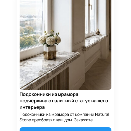
Подоконники из мрамора
подчёркивают элитный статус вашего
интерьера
Подоконники из мрамора от компании Natural
Stone преобразят ваш дом. Закажите
эксклюзивные каменные изделия в Алматы
для вечной красоты ваших окон.