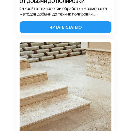
ОТ ДОБЫЧИ ДО ПОЛИРОВКИ
Откройте технологии обработки мрамора: от
методов добычи до техник полировки.
Узнайте, как мрамор преобразуется в
изысканные поверхности и изделия.
ЧИТАТЬ СТАТЬЮ