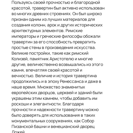
Пользуясь своей прочностью и благородной
красотой, травертин был активно использован
во многих древних строениях. Он был широко
признан одним из лучших материалов для
создания колонн, арок и других исторических
архитектурных элементов. Римские
императоры и греческие философы обожали
травертин за его способность превратить
простые стены в произведения искусства.
Великие постройки, такие как римский
Колизей, памятник Аристотелю и многие
другие, величественно возвышались из этого
камня, впечатляя своей красотой и
вечностью. Величие и история травертина
продолжились и в эпоху Ренессанса и даже в
наше время. Множество знаменитых
европейских дворцов, церквей и зданий были
украшены этим камнем, чтобы добавить им
роскоши и элегантности. Благодаря
прочности и надежности травертину можно
было доверять для использования в таких
монументальных сооружениях, как Собор
Пизанской башни и венецианский дворец
Дожей.