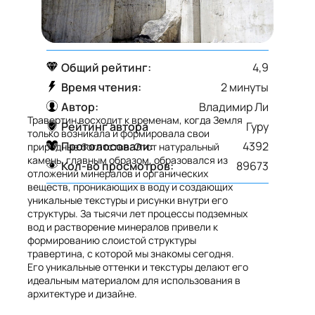
Общий рейтинг:
4,9
Время чтения:
2 минуты
Автор:
Владимир Ли
Травертин восходит к временам, когда Земля
Рейтинг автора
Гуру
только возникала и формировала свои
Проголосовали:
4392
природные богатства. Этот натуральный
камень, главным образом, образовался из
Кол-во просмотров:
89673
отложений минералов и органических
веществ, проникающих в воду и создающих
уникальные текстуры и рисунки внутри его
структуры. За тысячи лет процессы подземных
вод и растворение минералов привели к
формированию слоистой структуры
травертина, с которой мы знакомы сегодня.
Его уникальные оттенки и текстуры делают его
идеальным материалом для использования в
архитектуре и дизайне.