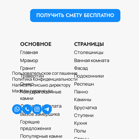
ПОЛУЧИТЬ СМЕТУ БЕСПЛАТНО
ОСНОВНОЕ
СТРАНИЦЫ
Главная
Столешницы
Мрамор
Ванная комната
Гранит
Фасад
Пользовательское соглашение
Травертин
Подоконники
Политика конфиденциальности
Оникс
Респешн
Написать письмо директору
Made by ryspayev.kz
Полудрагоценные
Панно
камни
Камины
Доставка и оплата
Брусчатка
Вызов замерщика
Ступени
Горящие
Кухня
предложения
Полы
Популярные камни
Стены