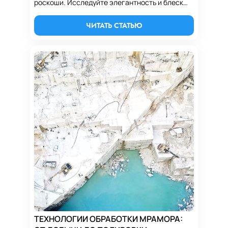
роскоши. Исследуйте элегантность и блеск
мрамора, придающего интерьерам
уникальную изысканность и статус.
ЧИТАТЬ СТАТЬЮ
ТЕХНОЛОГИИ ОБРАБОТКИ МРАМОРА: