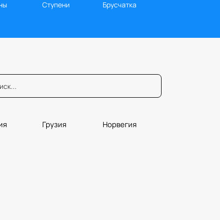
ны
Ступени
Брусчатка
ия
Грузия
Норвегия
юры
Порталы
Плитка