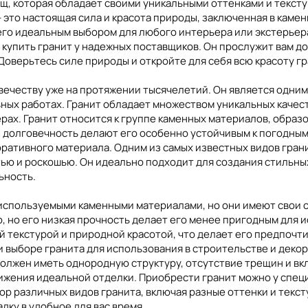
лщ, которая обладает своими уникальными оттенками и тексту
 это настоящая сила и красота природы, заключенная в каме
его идеальным выбором для любого интерьера или экстерьера
ь купить гранит у надежных поставщиков. Он прослужит вам 
Доверьтесь силе природы и откройте для себя всю красоту гр
ловечеству уже на протяжении тысячелетий. Он является одни
ных работах. Гранит обладает множеством уникальных качес
рах. Гранит относится к группе каменных материалов, образ
и долговечность делают его особенно устойчивым к погодным 
ративного материала. Одним из самых известных видов грани
ью и роскошью. Он идеально подходит для создания стильны
ьность.
 используемыми каменными материалами, но они имеют свои 
 но его низкая прочность делает его менее пригодным для и
й текстурой и природной красотой, что делает его предпоч
ри выборе гранита для использования в строительстве и деко
должен иметь однородную структуру, отсутствие трещин и вк
жения идеальной отделки. Приобрести гранит можно у спе
р различных видов гранита, включая разные оттенки и тексту
дку в удобное для вас время.