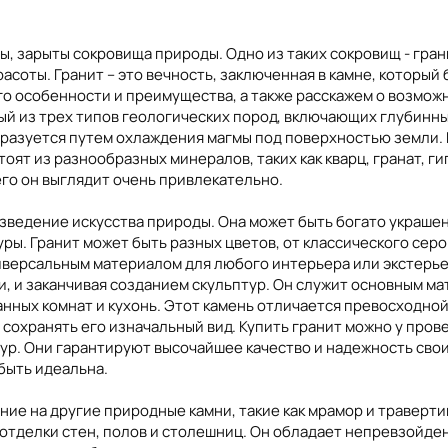
ты, зарыты сокровища природы. Одно из таких сокровищ - гра
соты. Гранит – это вечность, заключенная в камне, который 
го особенности и преимущества, а также расскажем о возможн
Вьетнам
Тунис
Кыргызстан
Фран
вный из трех типов геологических пород, включающих глубин
бразуется путем охлаждения магмы под поверхностью земли.
оят из разнообразных минералов, таких как кварц, гранат, г
чего он выглядит очень привлекательно.
изведение искусства природы. Она может быть богато украш
ы. Гранит может быть разных цветов, от классического серог
ниверсальным материалом для любого интерьера или экстерье
ки, и заканчивая созданием скульптур. Он служит основным м
анных комнат и кухонь. Этот камень отличается превосходной
 сохранять его изначальный вид. Купить гранит можно у про
ур. Они гарантируют высочайшее качество и надежность свои
быть идеальна.
ние на другие природные камни, такие как мрамор и траверти
 отделки стен, полов и столешниц. Он обладает непревзойде