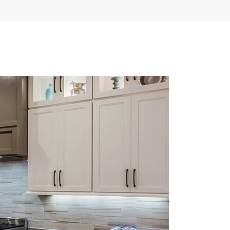
Травертин
ет
Ливан
Узбекистан
ёт
Блог