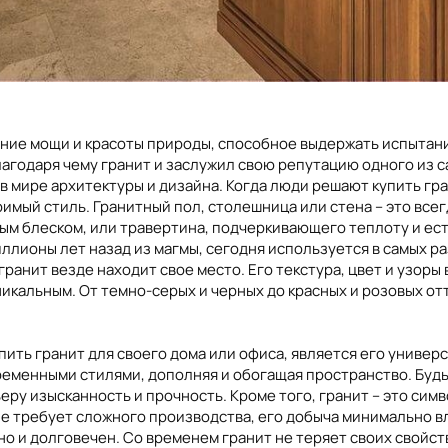
щение мощи и красоты природы, способное выдержать испытани
агодаря чему гранит и заслужил свою репутацию одного из с
 мире архитектуры и дизайна. Когда люди решают купить гра
римый стиль. Гранитный пол, столешница или стена – это все
тным блеском, или травертина, подчеркивающего теплоту и ес
ллионы лет назад из магмы, сегодня используется в самых р
ранит везде находит свое место. Его текстура, цвет и узоры
икальным. От темно-серых и черных до красных и розовых отт
пить гранит для своего дома или офиса, является его универ
овременными стилями, дополняя и обогащая пространство. Буд
еру изысканность и прочность. Кроме того, гранит – это симв
не требует сложного производства, его добыча минимально в
о и долговечен. Со временем гранит не теряет своих свойств