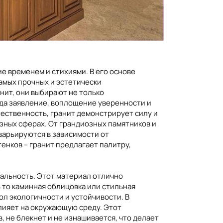
е временем и стихиями. В его основе
амых прочных и эстетически
нит, они выбирают не только
гда заявление, воплощение уверенности и
тественность, гранит демонстрирует силу и
азных сферах. От грандиозных памятников и
 варьируются в зависимости от
енков – гранит предлагает палитру,
сальность. Этот материал отлично
ь то каминная облицовка или стильная
ол экологичности и устойчивости. В
лияет на окружающую среду. Этот
, не блекнет и не изнашивается, что делает