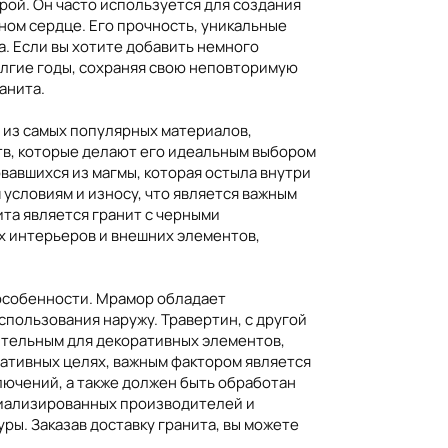
рой. Он часто используется для создания
нном сердце. Его прочность, уникальные
. Если вы хотите добавить немного
долгие годы, сохраняя свою неповторимую
анита.
м из самых популярных материалов,
тв, которые делают его идеальным выбором
овавшихся из магмы, которая остыла внутри
условиям и износу, что является важным
та является гранит с черными
х интерьеров и внешних элементов,
особенности. Мрамор обладает
спользования наружу. Травертин, с другой
тительным для декоративных элементов,
ративных целях, важным фактором является
лючений, а также должен быть обработан
циализированных производителей и
ры. Заказав доставку гранита, вы можете