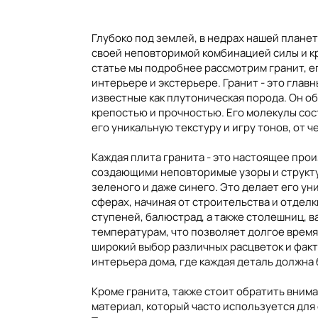
Глубоко под землей, в недрах нашей плане
своей неповторимой комбинацией силы и кра
статье мы подробнее рассмотрим гранит, е
Марокко
Камбоджа
Пакистан
интерьере и экстерьере. Гранит - это гла
известные как плутоническая порода. Он о
крепостью и прочностью. Его молекулы сост
его уникальную текстуру и игру тонов, от 
Каждая плита гранита - это настоящее про
создающими неповторимые узоры и структур
зеленого и даже синего. Это делает его у
сферах, начиная от строительства и отдел
ступеней, балюстрад, а также столешниц, в
температурам, что позволяет долгое время
широкий выбор различных расцветок и факт
интерьера дома, где каждая деталь должна 
Кроме гранита, также стоит обратить внима
материал, который часто используется для