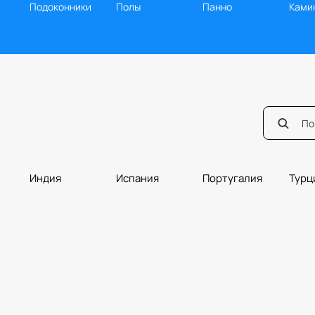
Подоконники
Полы
Панно
Ками
Индия
Испания
Португалия
Турц
Мозаика
Ванная
Балясины
Борд