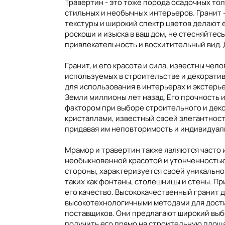
Травертин - это тоже порода осадочных то
стильных и необычных интерьеров. Гранит -
текстуры и широкий спектр цветов делают 
роскоши и изыска в ваш дом, не стесняйтес
привлекательность и восхитительный вид. 
Гранит, и его красота и сила, известны че
используемых в строительстве и декоратив
для использования в интерьерах и экстерье
Земли миллионы лет назад. Его прочность 
фактором при выборе строительного и деко
кристаллами, известный своей элегантност
придавая им неповторимость и индивидуал
Мрамор и травертин также являются часто
необыкновенной красотой и утонченностью,
стороны, характеризуется своей уникально
таких как фонтаны, столешницы и стены. П
его качество. Высококачественный гранит 
высокотехнологичными методами для дости
поставщиков. Они предлагают широкий выбо
получить его прямо на строительную площа