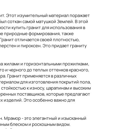
нит. Этот изумительный материал поражает
был соткан самой матушкой Землей. В этой
ости купить гранит для использования в
ция
Казахстан
Канада
ные природные формирования, также
 Гранит отличается своей плотностью,
иперстен и пироксен. Это придает граниту
ена жилами и горизонтальными прожилками,
о и черного до теплых оттенков красного,
ра. Гранит применяется в различных
атериалом для изготовления покрытий пола,
 стойкостью к износу, царапинам и высоким
веренных поставщиков, которые предлагают
х изделий. Это особенно важно для
н. Мрамор - это элегантный и изысканный
нным блеском и роскошным видом.