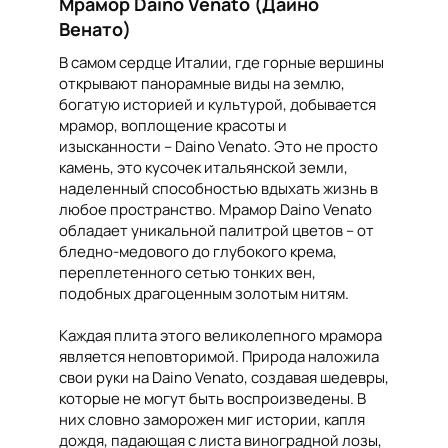
Мрамор Daino Venato (Дайно
Венато)
В самом сердце Италии, где горные вершины
открывают панорамные виды на землю,
богатую историей и культурой, добывается
мрамор, воплощение красоты и
изысканности – Daino Venato. Это не просто
камень, это кусочек итальянской земли,
наделенный способностью вдыхать жизнь в
любое пространство. Мрамор Daino Venato
обладает уникальной палитрой цветов – от
бледно-медового до глубокого крема,
переплетенного сетью тонких вен,
подобных драгоценным золотым нитям.
Каждая плита этого великолепного мрамора
является неповторимой. Природа наложила
свои руки на Daino Venato, создавая шедевры,
которые не могут быть воспроизведены. В
них словно заморожен миг истории, капля
дождя, падающая с листа виноградной лозы,