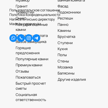
Мрамор
Ванная комната
ОТПРАВИТЬ ЗАЯВКУ
Гранит
Фасад
Пользовательское соглашение
Травертин
Подоконники
Политика конфиденциальности
Оникс
Респешн
Написать письмо директору
Made by ryspayev.kz
Полудрагоценные
Панно
камни
Камины
Доставка и оплата
Брусчатка
Вызов замерщика
Ступени
Горящие
Кухня
предложения
Полы
Популярные камни
Стены
Премиум камни
Мозаика
Отзывы
Балясины
Пожаловаться
Другие изделия
Быстрый просчет
сметы
Социальная
ответственность