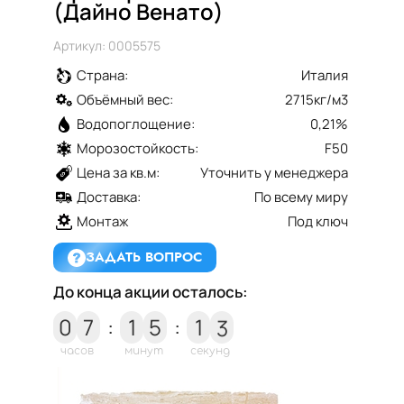
(Дайно Венато)
Артикул: 0005575
Страна:
Италия
Объёмный вес:
2715кг/м3
Водопоглощение:
0,21%
Морозостойкость:
F50
Цена за кв.м:
Уточнить у менеджера
Доставка:
По всему миру
Монтаж
Под ключ
ЗАДАТЬ ВОПРОС
До конца акции осталось:
2
0
7
:
1
5
:
1
3
часов
минут
секунд