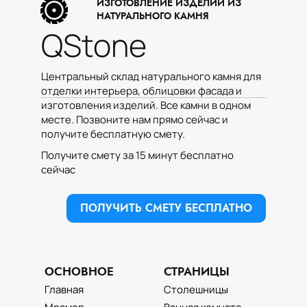
ИЗГОТОВЛЕНИЕ ИЗДЕЛИЙ ИЗ
НАТУРАЛЬНОГО КАМНЯ
ЭТОМУ КАМНЮ
QStone
Перезвоним в удобное для Вас
время
Центральный склад натурального камня для
Имя:
отделки интерьера, облицовки фасада и
изготовления изделий. Все камни в одном
месте. Позвоните нам прямо сейчас и
получите бесплатную смету.
Введите Имя и Фамилию
Получите смету за 15 минут бесплатно
Телефон:
сейчас
ПОЛУЧИТЬ СМЕТУ БЕСПЛАТНО
Во сколько нам позвонить?
ОСНОВНОЕ
СТРАНИЦЫ
Выберите удобное для Вас время
Главная
Столешницы