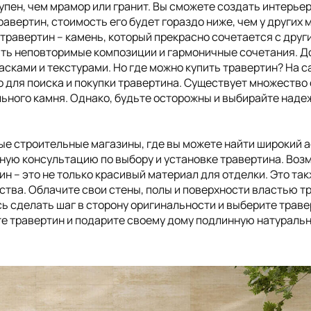
упен, чем мрамор или гранит. Вы сможете создать интерьер
равертин, стоимость его будет гораздо ниже, чем у других
 травертин – камень, который прекрасно сочетается с дру
ть неповторимые композиции и гармоничные сочетания. До
асками и текстурами. Но где можно купить травертин? На с
о для поиска и покупки травертина. Существует множество
ного камня. Однако, будьте осторожны и выбирайте надеж
ные строительные магазины, где вы можете найти широкий 
ую консультацию по выбору и установке травертина. Возмо
тин – это не только красивый материал для отделки. Это та
ства. Облачите свои стены, полы и поверхности властью т
есь сделать шаг в сторону оригинальности и выберите трав
ите травертин и подарите своему дому подлинную натураль