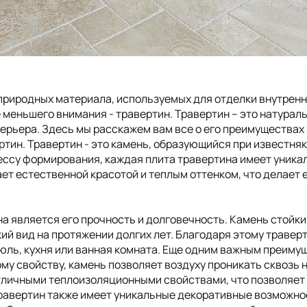
Вьетнам
Тунис
Кыргызстан
Фран
 природных материала, используемых для отделки внутренн
 меньшего внимания - травертин. Травертин – это натурал
ерьера. Здесь мы расскажем вам все о его преимуществах 
ертин. Травертин - это камень, образующийся при известн
ссу формирования, каждая плита травертина имеет уникаль
т естественной красотой и теплым оттенком, что делает 
 является его прочность и долговечность. Камень стойкий
ий вид на протяжении долгих лет. Благодаря этому травер
бюль, кухня или ванная комната. Еще одним важным преиму
у свойству, камень позволяет воздуху проникать сквозь н
тличными теплоизоляционными свойствами, что позволяет
равертин также имеет уникальные декоративные возможност