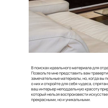
В поисках идеального материала для отд
Позвольте мне представить вам травертин
замечательные материалы, но, когда вы п
о них и откройте для себя чудеса, спрята
ваш интерьер неподдельную красоту прир
который нельзя воспроизвести искусствен
прекрасными, но и уникальными.