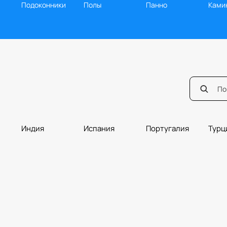
Подоконники
Полы
Панно
Ками
Индия
Испания
Португалия
Турц
Мозаика
Ванная
Балясины
Борд