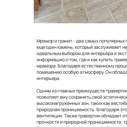
Марокко
Камбоджа
Пакистан
Мрамор и гранит - два самых популярных
еще один камень, который заслуживает не
идеальным выбором для интерьера и экст
информацию о том, где и как купить трав
мрамора. Благодаря естественному проце
помещению особую атмосферу. Он обладае
интерьера.
Одним из главных преимуществ травертина
позволяет ему сохранять свой эстетическ
высоконагруженных зон, таких как вести
природная проницаемость. Благодаря этом
вентиляции. Также травертин обладает о
прочности и природной проницаемости, т