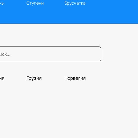
ны
Ступени
Брусчатка
ия
Грузия
Норвегия
юры
Порталы
Плитка