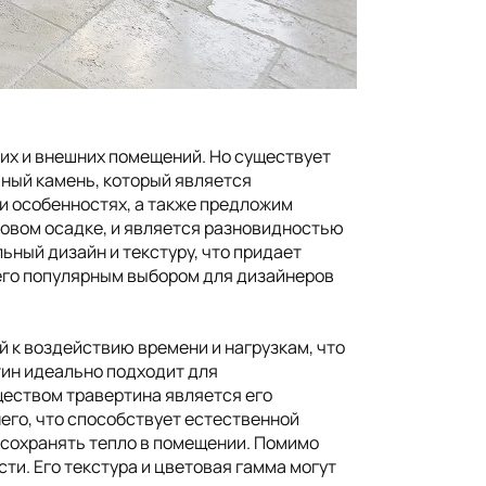
ция
Казахстан
Канада
их и внешних помещений. Но существует
ьный камень, который является
и особенностях, а также предложим
яковом осадке, и является разновидностью
ный дизайн и текстуру, что придает
его популярным выбором для дизайнеров
 к воздействию времени и нагрузкам, что
тин идеально подходит для
ществом травертина является его
его, что способствует естественной
 сохранять тепло в помещении. Помимо
и. Его текстура и цветовая гамма могут