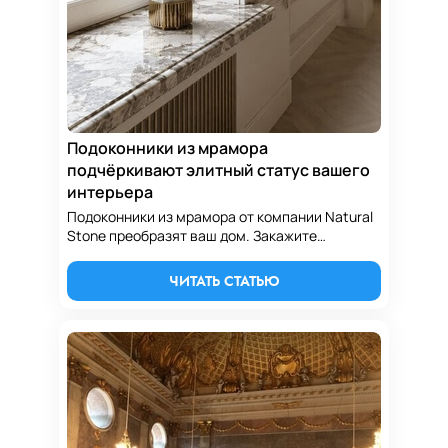
Подоконники из мрамора
подчёркивают элитный статус вашего
интерьера
Подоконники из мрамора от компании Natural
Stone преобразят ваш дом. Закажите
эксклюзивные каменные изделия в Алматы
для вечной красоты ваших окон.
ЧИТАТЬ СТАТЬЮ