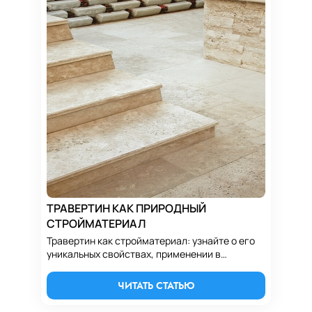
ТРАВЕРТИН КАК ПРИРОДНЫЙ
СТРОЙМАТЕРИАЛ
Травертин как стройматериал: узнайте о его
уникальных свойствах, применении в
строительстве и ландшафтном дизайне, а
также о преимуществах и красоте.
ЧИТАТЬ СТАТЬЮ