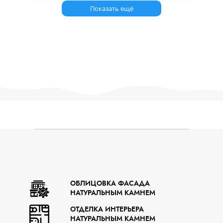
Показать ещё
Теги: мрамор, мрамор цена, купить мрамор, мрамор алматы, мрамор плитка, мрамор гранит, мраморная плитка, мрамор астана, мрамор шымкент, мрамор в казахстане, купить мрамор цена, мраморные ступени, мраморные
подоконники, столешница из мрамора, мраморная столешница, гранит, гранит цена, купить гранит, гранитная плитка, плитка из гранита, гранитная столешница, столешница из гранита, гранит алматы, гранит астана,
гранит шымкент, гранитные ступени, ступени из гранита, подоконники из гранита, гранитные подоконники, ступени из мрамора, подоконники из мрамора, купить оникс, оникс цена, оникс в алматы, оникс, полудрагоценные
камни, натуральный камень, купить натуральный камень, натуральный камень для отделки, отделочный камень, облицовочный камень, камень для облицовки, камень для отделки
ОБЛИЦОВКА ФАСАДА
НАТУРАЛЬНЫМ КАМНЕМ
ОТДЕЛКА ИНТЕРЬЕРА
НАТУРАЛЬНЫМ КАМНЕМ