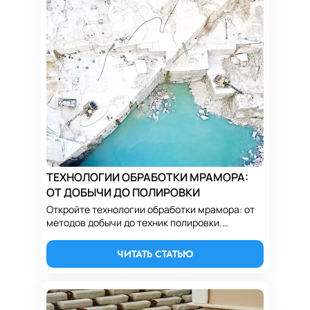
ТЕХНОЛОГИИ ОБРАБОТКИ МРАМОРА:
ОТ ДОБЫЧИ ДО ПОЛИРОВКИ
Откройте технологии обработки мрамора: от
методов добычи до техник полировки.
Узнайте, как мрамор преобразуется в
изысканные поверхности и изделия.
ЧИТАТЬ СТАТЬЮ