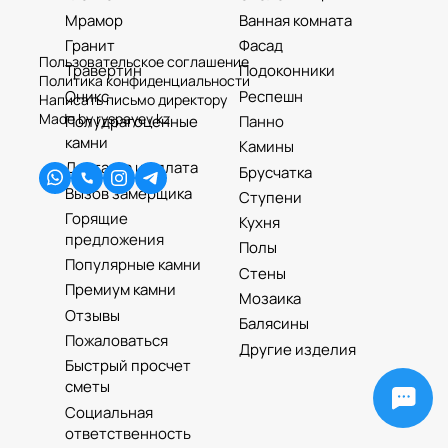
Мрамор
Ванная комната
Гранит
Фасад
Пользовательское соглашение
Травертин
Подоконники
Политика конфиденциальности
Оникс
Респешн
Написать письмо директору
Made by ryspayev.kz
Полудрагоценные
Панно
камни
Камины
Доставка и оплата
Брусчатка
Вызов замерщика
Ступени
Горящие
Кухня
предложения
Полы
Популярные камни
Стены
Премиум камни
Мозаика
Отзывы
Балясины
Пожаловаться
Другие изделия
Быстрый просчет
сметы
Социальная
ответственность