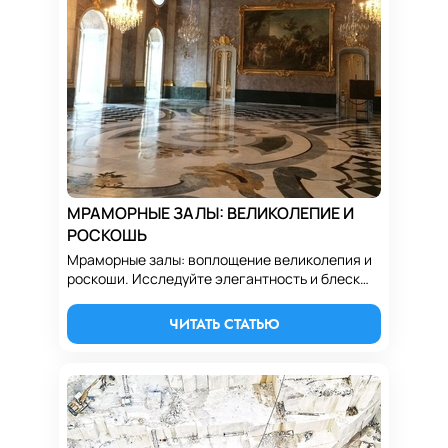
МРАМОРНЫЕ ЗАЛЫ: ВЕЛИКОЛЕПИЕ И
РОСКОШЬ
Мраморные залы: воплощение великолепия и
роскоши. Исследуйте элегантность и блеск
мрамора, придающего интерьерам
уникальную изысканность и статус.
ЧИТАТЬ СТАТЬЮ