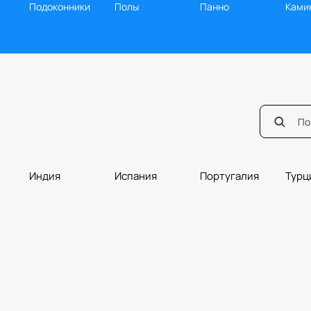
Подоконники
Полы
Панно
Ками
Индия
Испания
Португалия
Турц
Мозаика
Ванная
Балясины
Борд