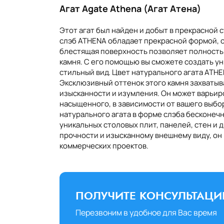
Агат Agate Athena (Агат Атена)
Этот агат был найден и добыт в прекрасной 
слэб ATHENA обладает прекрасной формой, с
блестящая поверхность позволяет полность
Марокко
Камбоджа
Пакистан
камня. С его помощью вы сможете создать у
стильный вид. Цвет натурального агата ATH
Эксклюзивный оттенок этого камня захватыв
изысканности и изумления. Он может варьиро
насыщенного, в зависимости от вашего выб
натурального агата в форме слэба бесконечн
уникальных столовых плит, панелей, стен и 
прочности и изысканному внешнему виду, он 
коммерческих проектов.
ПОЛУЧИТЕ КОНСУЛЬТАЦ
Перезвоним в удобное для Вас время