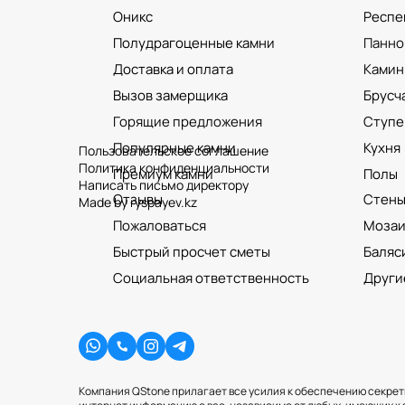
Оникс
Респе
Полудрагоценные камни
Панно
Доставка и оплата
Камин
Вызов замерщика
Брусч
Горящие предложения
Ступе
Популярные камни
Кухня
Пользовательское соглашение
Политика конфиденциальности
Премиум камни
Полы
Написать письмо директору
Отзывы
Стен
Made by ryspayev.kz
Пожаловаться
Мозаи
Быстрый просчет сметы
Баляс
Социальная ответственность
Други
Компания QStone прилагает все усилия к обеспечению секрет