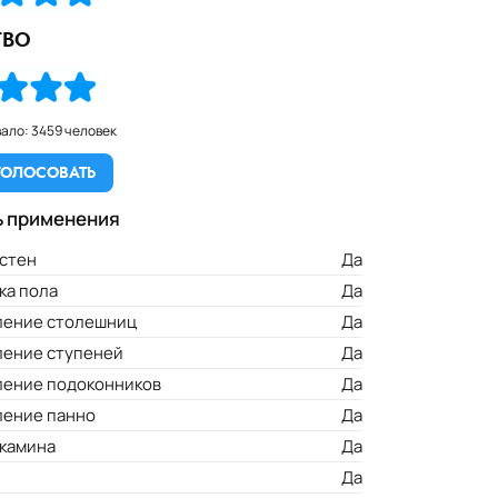
ТВО
ция
Казахстан
Канада
ало: 3459 человек
ГОЛОСОВАТЬ
ь применения
стен
Да
ка пола
Да
ление столешниц
Да
ление ступеней
Да
ление подоконников
Да
ление панно
Да
 камина
Да
Да