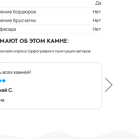
Да
ление бордюров
Нет
ление брусчатки
Нет
 фасада
Нет
УМАЮТ ОБ ЭТОМ КАМНЕ:
 онлайн опроса (орфография и пунктуация авторов
.
 всех камней!
Уаааааау!!!
ай С.
Гульмира Б.
ана
г. Актау