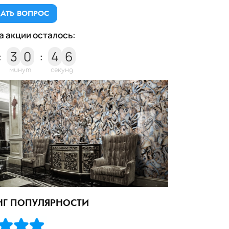
АТЬ ВОПРОС
а акции осталось:
5
:
3
0
:
4
6
минут
секунд
НГ ПОПУЛЯРНОСТИ