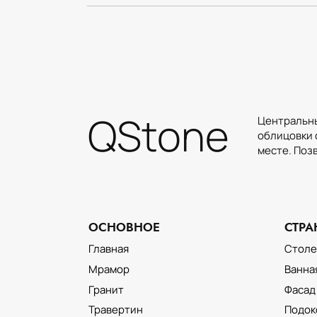
QStone
Центральны
облицовки 
месте. Поз
ОСНОВНОЕ
СТР
ОБЛИЦОВКА ФАСАДА
НАТУРАЛЬНЫМ КАМНЕМ
Главная
Стол
Мрамор
Ванна
Гранит
Фасад
Травертин
Подок