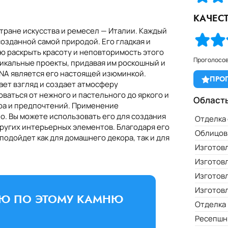
КАЧЕС
стране искусства и ремесел — Италии. Каждый
озданной самой природой. Его гладкая и
ю раскрыть красоту и неповторимость этого
Вьетнам
Тунис
Кыргызстан
Фран
Проголосов
никальные проекты, придавая им роскошный и
ENA является его настоящей изюминкой.
ПРО
ает взгляд и создает атмосферу
ваться от нежного и пастельного до яркого и
Област
ора и предпочтений. Применение
о. Вы можете использовать его для создания
Отделка 
других интерьерных элементов. Благодаря его
Облицов
подойдет как для домашнего декора, так и для
Изготов
Изготов
Изготов
Изготов
ИЮ ПО ЭТОМУ КАМНЮ
Отделка
Ресепшн