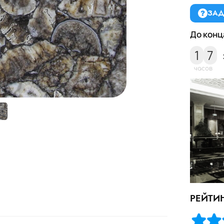
ЗАД
До конц
1
7
часов
РЕЙТИ