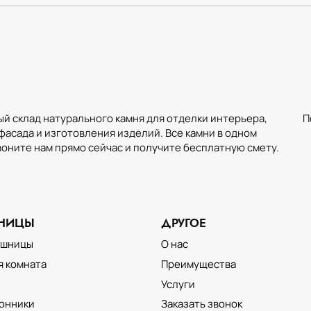
й склад натурального камня для отделки интерьера,
П
фасада и изготовления изделий. Все камни в одном
воните нам прямо сейчас и получите бесплатную смету.
АНИЦЫ
ДРУГОЕ
ОТДЕЛКА ИНТЕРЬЕРА
НАТУРАЛЬНЫМ КАМНЕМ
ешницы
О нас
я комната
Преимущества
Услуги
онники
Заказать звонок