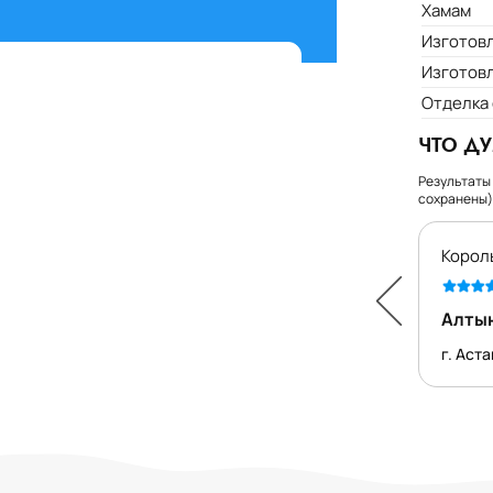
Хамам
Изготов
Изготов
Отделка
ЧТО Д
Результаты
сохранены)
Какой он шикарный!!
Король
Людмила Г.
Алтын
г. Алматы
г. Аст
Ь ЗАЯВКУ
ат атена, купить агат agate athena, итальянский агат, агат
ий агат атена, agate athena, агат agate athena