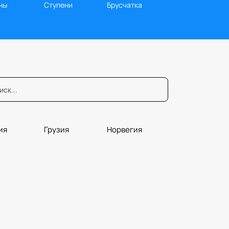
ны
Ступени
Брусчатка
ия
Грузия
Норвегия
юры
Порталы
Плитка