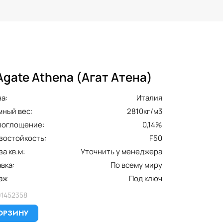
Травертин
ет
Ливан
Узбекистан
Agate Athena (Агат Атена)
а:
Италия
ный вес:
2810кг/м3
поглощение:
0,14%
остойкость:
F50
за кв.м:
Уточнить у менеджера
вка:
По всему миру
аж
Под ключ
01452358
ОРЗИНУ
ёт
Блог